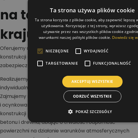
na terenie całego
Ta strona używa plików cookie
Ta strona korzysta z plików cookie, aby zapewnić lepszą
użytkowania. Korzystając z tej strony, wyrażasz zgod
kraju
używanie przez nas wszystkich plików cookie zgodnie
warunkami naszej polityki plików cookie.
Dowiedz się w
Oferujemy usługi w zakresie malowania dachów,
NIEZBĘDNE
WYDAJNOŚĆ
konstrukcji stalowych i betonowych oraz wykonywania
TARGETOWANIE
FUNKCJONALNOŚĆ
zabezpieczeń antykorozyjnych i ogniochronnych.
Realizujemy projekty na terenie całej Polski dla klientów
AKCEPTUJ WSZYSTKIE
indywidualnych, firm i inwestorów przemysłowych.
Zajmujemy się renowacją dachów stalowych, blaszanych
ODRZUĆ WSZYSTKIE
i ocynkowanych, a także malowaniem hal oraz
POKAŻ SZCZEGÓŁY
konstrukcji nośnych. Wykonujemy zabezpieczenia stali,
betonu i drewna, dbając o trwałość i odporność
powierzchni na działanie warunków atmosferycznych