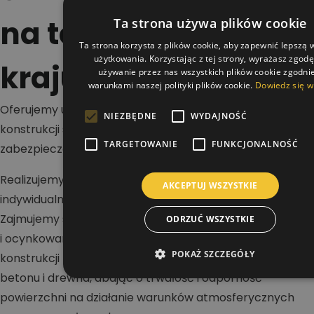
na terenie całego
Ta strona używa plików cookie
Ta strona korzysta z plików cookie, aby zapewnić lepszą
użytkowania. Korzystając z tej strony, wyrażasz zgod
kraju
używanie przez nas wszystkich plików cookie zgodnie
warunkami naszej polityki plików cookie.
Dowiedz się w
Oferujemy usługi w zakresie malowania dachów,
NIEZBĘDNE
WYDAJNOŚĆ
konstrukcji stalowych i betonowych oraz wykonywania
TARGETOWANIE
FUNKCJONALNOŚĆ
zabezpieczeń antykorozyjnych i ogniochronnych.
Realizujemy projekty na terenie całej Polski dla klientów
AKCEPTUJ WSZYSTKIE
indywidualnych, firm i inwestorów przemysłowych.
Zajmujemy się renowacją dachów stalowych, blaszanych
ODRZUĆ WSZYSTKIE
i ocynkowanych, a także malowaniem hal oraz
POKAŻ SZCZEGÓŁY
konstrukcji nośnych. Wykonujemy zabezpieczenia stali,
betonu i drewna, dbając o trwałość i odporność
powierzchni na działanie warunków atmosferycznych