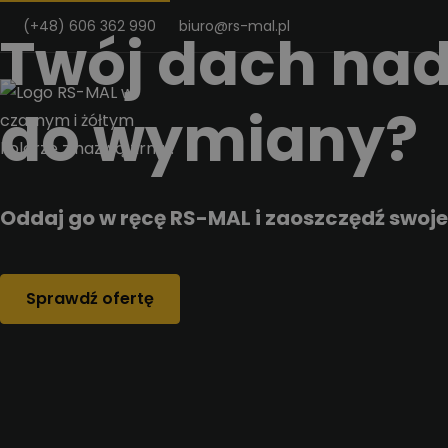
Przejdz do tresci
(+48) 606 362 990
biuro@rs-mal.pl
Twój dach nad
do wymiany?
Oddaj go w ręcę RS-MAL i zaoszczędź swoje
Sprawdź ofertę