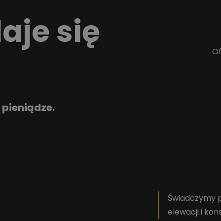
aje się
Of
 pieniądze.
Świadczymy p
elewacji i kon