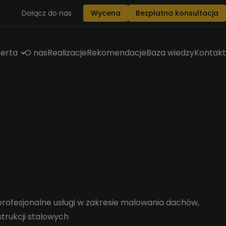
Dołącz do nas
Wycena
Bezpłatna konsultacja
erta
O nas
Realizacje
Rekomendacje
Baza wiedzy
Kontakt
rofesjonalne usługi w zakresie malowania dachów,
strukcji stalowych