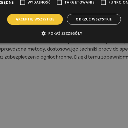
ZBĘDNE
WYDAJNOŚĆ
TARGETOWANIE
FUNKCJO
AKCEPTUJ WSZYSTKIE
ODRZUĆ WSZYSTKIE
POKAŻ SZCZEGÓŁY
nia dachów, malowania elewacji oraz konstrukcji stalowy
prawdzone metody, dostosowując techniki pracy do specy
 zabezpieczenia ogniochronne. Dzięki temu zapewniamy t