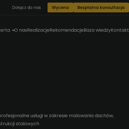
Dołącz do nas
Wycena
Bezpłatna konsultacja
erta
O nas
Realizacje
Rekomendacje
Baza wiedzy
Kontakt
rofesjonalne usługi w zakresie malowania dachów,
strukcji stalowych