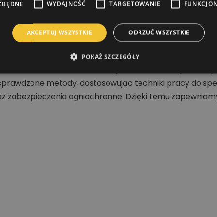
ZBĘDNE
WYDAJNOŚĆ
TARGETOWANIE
FUNKCJO
AKCEPTUJ WSZYSTKIE
ODRZUĆ WSZYSTKIE
POKAŻ SZCZEGÓŁY
nia dachów, malowania elewacji oraz konstrukcji stalowy
prawdzone metody, dostosowując techniki pracy do specy
 zabezpieczenia ogniochronne. Dzięki temu zapewniamy t