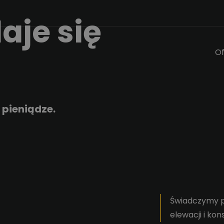
aje się
Of
 pieniądze.
Świadczymy p
elewacji i kon