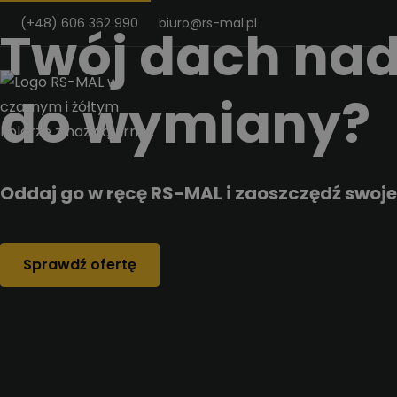
Przejdz do tresci
(+48) 606 362 990
biuro@rs-mal.pl
Twój dach nad
do wymiany?
Oddaj go w ręcę RS-MAL i zaoszczędź swoje
Sprawdź ofertę