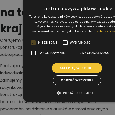
na terenie całego
Ta strona używa plików cookie
Ta strona korzysta z plików cookie, aby zapewnić lepszą
użytkowania. Korzystając z tej strony, wyrażasz zgod
kraju
używanie przez nas wszystkich plików cookie zgodnie
warunkami naszej polityki plików cookie.
Dowiedz się w
Oferujemy usługi w zakresie malowania dachów,
NIEZBĘDNE
WYDAJNOŚĆ
konstrukcji stalowych i betonowych oraz wykonywania
TARGETOWANIE
FUNKCJONALNOŚĆ
zabezpieczeń antykorozyjnych i ogniochronnych.
Realizujemy projekty na terenie całej Polski dla klientów
AKCEPTUJ WSZYSTKIE
indywidualnych, firm i inwestorów przemysłowych.
Zajmujemy się renowacją dachów stalowych, blaszanych
ODRZUĆ WSZYSTKIE
i ocynkowanych, a także malowaniem hal oraz
POKAŻ SZCZEGÓŁY
konstrukcji nośnych. Wykonujemy zabezpieczenia stali,
betonu i drewna, dbając o trwałość i odporność
powierzchni na działanie warunków atmosferycznych