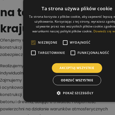
na terenie całego
Ta strona używa plików cookie
Ta strona korzysta z plików cookie, aby zapewnić lepszą
użytkowania. Korzystając z tej strony, wyrażasz zgod
kraju
używanie przez nas wszystkich plików cookie zgodnie
warunkami naszej polityki plików cookie.
Dowiedz się w
Oferujemy usługi w zakresie malowania dachów,
NIEZBĘDNE
WYDAJNOŚĆ
konstrukcji stalowych i betonowych oraz wykonywania
TARGETOWANIE
FUNKCJONALNOŚĆ
zabezpieczeń antykorozyjnych i ogniochronnych.
Realizujemy projekty na terenie całej Polski dla klientów
AKCEPTUJ WSZYSTKIE
indywidualnych, firm i inwestorów przemysłowych.
Zajmujemy się renowacją dachów stalowych, blaszanych
ODRZUĆ WSZYSTKIE
i ocynkowanych, a także malowaniem hal oraz
POKAŻ SZCZEGÓŁY
konstrukcji nośnych. Wykonujemy zabezpieczenia stali,
betonu i drewna, dbając o trwałość i odporność
powierzchni na działanie warunków atmosferycznych