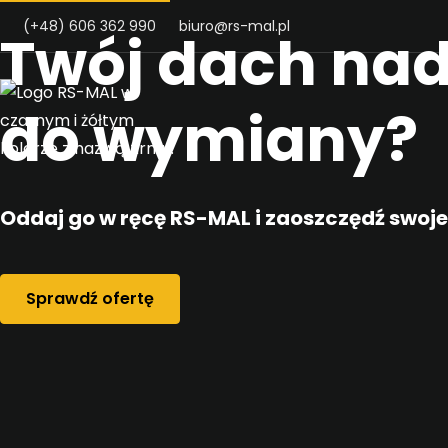
Przejdz do tresci
(+48) 606 362 990
biuro@rs-mal.pl
Twój dach nad
do wymiany?
Oddaj go w ręcę RS-MAL i zaoszczędź swoje
Sprawdź ofertę