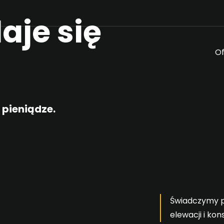
aje się
Of
 pieniądze.
Świadczymy p
elewacji i kon