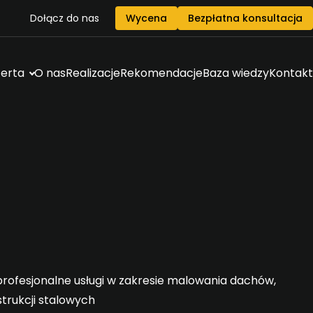
Dołącz do nas
Wycena
Bezpłatna konsultacja
erta
O nas
Realizacje
Rekomendacje
Baza wiedzy
Kontakt
rofesjonalne usługi w zakresie malowania dachów,
strukcji stalowych