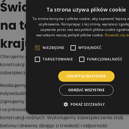
Świadczymy usługi
Ta strona używa plików cookie
Ta strona korzysta z plików cookie, aby zapewnić lepszą
na terenie całego
użytkowania. Korzystając z tej strony, wyrażasz zgod
używanie przez nas wszystkich plików cookie zgodnie
warunkami naszej polityki plików cookie.
Dowiedz się w
kraju
NIEZBĘDNE
WYDAJNOŚĆ
Oferujemy usługi w zakresie malowania dachów,
TARGETOWANIE
FUNKCJONALNOŚĆ
konstrukcji stalowych i betonowych oraz wykonywania
zabezpieczeń antykorozyjnych i ogniochronnych.
AKCEPTUJ WSZYSTKIE
Realizujemy projekty na terenie całej Polski dla klientów
ODRZUĆ WSZYSTKIE
indywidualnych, firm i inwestorów przemysłowych.
Zajmujemy się renowacją dachów stalowych, blaszanych
POKAŻ SZCZEGÓŁY
i ocynkowanych, a także malowaniem hal oraz
konstrukcji nośnych. Wykonujemy zabezpieczenia stali,
betonu i drewna, dbając o trwałość i odporność