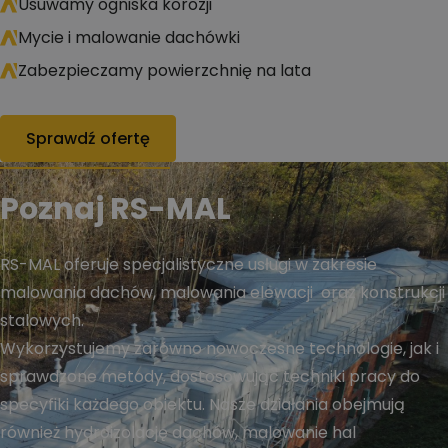
Usuwamy ogniska korozji
Mycie i malowanie dachówki
Zabezpieczamy powierzchnię na lata
Sprawdź ofertę
Poznaj RS-MAL
RS-MAL oferuje specjalistyczne usługi w zakresie
malowania dachów, malowania elewacji oraz konstrukcji
stalowych.
Wykorzystujemy zarówno nowoczesne technologie, jak i
sprawdzone metody, dostosowując techniki pracy do
specyfiki każdego obiektu. Nasze działania obejmują
również hydroizolację dachów, malowanie hal