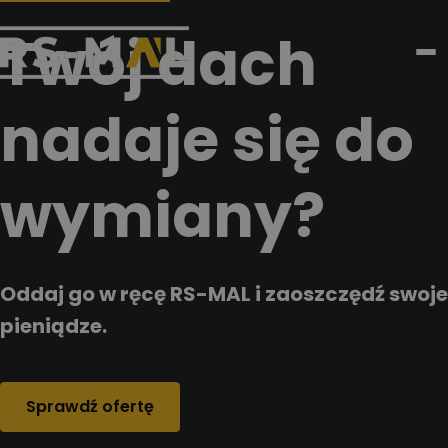
Przejdz do tresci
Twój dach
nadaje się do
wymiany?
Oddaj go w ręcę RS-MAL i zaoszczędź swoje
pieniądze.
Sprawdź ofertę