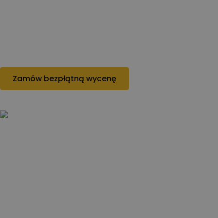
działanie warunków atmosferycznych oraz przemysłowych.
Zapraszamy do kontaktu i realizacji projektu z
doświadczonym wykonawcą.
Zamów bezpłątną wycenę