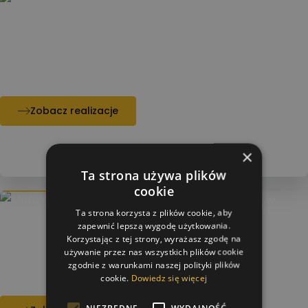
Malowanie elewacji z płyt
warstwowych 2700m2 – Magazyn
Ikea Gdańsk
Gdańsk
Zobacz realizacje
×
Ta strona używa plików
cookie
Przygotowanie konstrukcji-
Ta strona korzysta z plików cookie, aby
lądowisko dla helikoptera na
zapewnić lepszą wygodę użytkowania.
Korzystając z tej strony, wyrażasz zgodę na
szpitalu w Ostrowcu Świętokrzyskim
używanie przez nas wszystkich plików cookie
zgodnie z warunkami naszej polityki plików
Ostrowiec Świętokrzyski
cookie.
Dowiedz się więcej