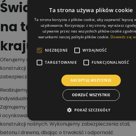
Świadczymy usługi
Ta strona używa plików cookie
Ta strona korzysta z plików cookie, aby zapewnić lepszą
na terenie całego
użytkowania. Korzystając z tej strony, wyrażasz zgod
używanie przez nas wszystkich plików cookie zgodnie
warunkami naszej polityki plików cookie.
Dowiedz się w
kraju
NIEZBĘDNE
WYDAJNOŚĆ
Oferujemy usługi w zakresie malowania dachów,
TARGETOWANIE
FUNKCJONALNOŚĆ
konstrukcji stalowych i betonowych oraz wykonywania
zabezpieczeń antykorozyjnych i ogniochronnych.
AKCEPTUJ WSZYSTKIE
Realizujemy projekty na terenie całej Polski dla klientów
ODRZUĆ WSZYSTKIE
indywidualnych, firm i inwestorów przemysłowych.
Zajmujemy się renowacją dachów stalowych, blaszanych
POKAŻ SZCZEGÓŁY
i ocynkowanych, a także malowaniem hal oraz
konstrukcji nośnych. Wykonujemy zabezpieczenia stali,
betonu i drewna, dbając o trwałość i odporność