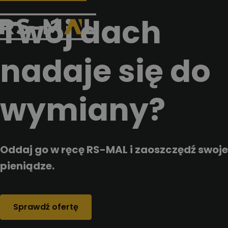
Przejdz do tresci
Twój dach
nadaje się do
wymiany?
Oddaj go w ręcę RS-MAL i zaoszczędź swoje
pieniądze.
Sprawdź ofertę