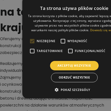
na terenie całego
Ta strona używa plików cookie
Ta strona korzysta z plików cookie, aby zapewnić lepszą
użytkowania. Korzystając z tej strony, wyrażasz zgod
kraju
używanie przez nas wszystkich plików cookie zgodnie
warunkami naszej polityki plików cookie.
Dowiedz się w
Oferujemy usługi w zakresie malowania dachów,
NIEZBĘDNE
WYDAJNOŚĆ
konstrukcji stalowych i betonowych oraz wykonywania
TARGETOWANIE
FUNKCJONALNOŚĆ
zabezpieczeń antykorozyjnych i ogniochronnych.
Realizujemy projekty na terenie całej Polski dla klientów
AKCEPTUJ WSZYSTKIE
indywidualnych, firm i inwestorów przemysłowych.
Zajmujemy się renowacją dachów stalowych, blaszanych
ODRZUĆ WSZYSTKIE
i ocynkowanych, a także malowaniem hal oraz
POKAŻ SZCZEGÓŁY
konstrukcji nośnych. Wykonujemy zabezpieczenia stali,
betonu i drewna, dbając o trwałość i odporność
powierzchni na działanie warunków atmosferycznych