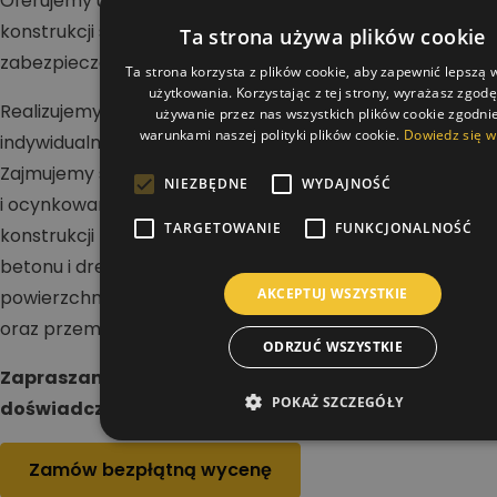
Oferujemy usługi w zakresie malowania dachów,
konstrukcji stalowych i betonowych oraz wykonywania
Ta strona używa plików cookie
zabezpieczeń antykorozyjnych i ogniochronnych.
Ta strona korzysta z plików cookie, aby zapewnić lepszą
użytkowania. Korzystając z tej strony, wyrażasz zgod
Realizujemy projekty na terenie całej Polski dla klientów
używanie przez nas wszystkich plików cookie zgodnie
warunkami naszej polityki plików cookie.
Dowiedz się w
indywidualnych, firm i inwestorów przemysłowych.
Zajmujemy się renowacją dachów stalowych, blaszanych
NIEZBĘDNE
WYDAJNOŚĆ
i ocynkowanych, a także malowaniem hal oraz
TARGETOWANIE
FUNKCJONALNOŚĆ
konstrukcji nośnych. Wykonujemy zabezpieczenia stali,
betonu i drewna, dbając o trwałość i odporność
AKCEPTUJ WSZYSTKIE
powierzchni na działanie warunków atmosferycznych
oraz przemysłowych.
ODRZUĆ WSZYSTKIE
Zapraszamy do kontaktu i realizacji projektu z
POKAŻ SZCZEGÓŁY
doświadczonym wykonawcą.
Zamów bezpłątną wycenę