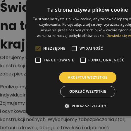
Świadczymy usługi
Ta strona używa plików cookie
Ta strona korzysta z plików cookie, aby zapewnić lepszą
na terenie całego
użytkowania. Korzystając z tej strony, wyrażasz zgod
używanie przez nas wszystkich plików cookie zgodnie
warunkami naszej polityki plików cookie.
Dowiedz się w
kraju
NIEZBĘDNE
WYDAJNOŚĆ
Oferujemy usługi w zakresie malowania dachów,
TARGETOWANIE
FUNKCJONALNOŚĆ
konstrukcji stalowych i betonowych oraz wykonywania
zabezpieczeń antykorozyjnych i ogniochronnych.
AKCEPTUJ WSZYSTKIE
Realizujemy projekty na terenie całej Polski dla klientów
ODRZUĆ WSZYSTKIE
indywidualnych, firm i inwestorów przemysłowych.
Zajmujemy się renowacją dachów stalowych, blaszanych
POKAŻ SZCZEGÓŁY
i ocynkowanych, a także malowaniem hal oraz
konstrukcji nośnych. Wykonujemy zabezpieczenia stali,
betonu i drewna, dbając o trwałość i odporność