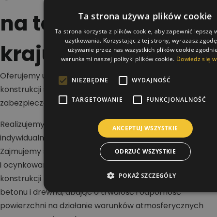
na terenie całego
Ta strona używa plików cookie
Ta strona korzysta z plików cookie, aby zapewnić lepszą
użytkowania. Korzystając z tej strony, wyrażasz zgod
kraju
używanie przez nas wszystkich plików cookie zgodnie
warunkami naszej polityki plików cookie.
Dowiedz się w
Oferujemy usługi w zakresie malowania dachów,
NIEZBĘDNE
WYDAJNOŚĆ
konstrukcji stalowych i betonowych oraz wykonywania
TARGETOWANIE
FUNKCJONALNOŚĆ
zabezpieczeń antykorozyjnych i ogniochronnych.
Realizujemy projekty na terenie całej Polski dla klientów
AKCEPTUJ WSZYSTKIE
indywidualnych, firm i inwestorów przemysłowych.
Zajmujemy się renowacją dachów stalowych, blaszanych
ODRZUĆ WSZYSTKIE
i ocynkowanych, a także malowaniem hal oraz
POKAŻ SZCZEGÓŁY
konstrukcji nośnych. Wykonujemy zabezpieczenia stali,
betonu i drewna, dbając o trwałość i odporność
powierzchni na działanie warunków atmosferycznych