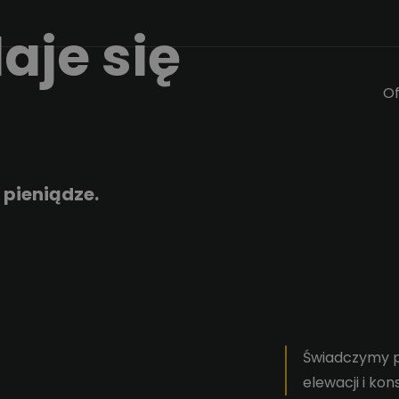
aje się
Of
 pieniądze.
Świadczymy p
elewacji i kon