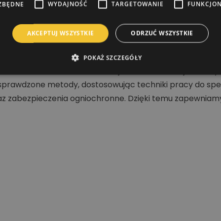
ZBĘDNE
WYDAJNOŚĆ
TARGETOWANIE
FUNKCJO
AKCEPTUJ WSZYSTKIE
ODRZUĆ WSZYSTKIE
POKAŻ SZCZEGÓŁY
nia dachów, malowania elewacji oraz konstrukcji stalowy
prawdzone metody, dostosowując techniki pracy do specy
 zabezpieczenia ogniochronne. Dzięki temu zapewniamy t