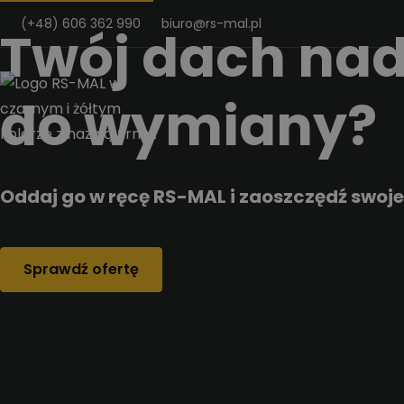
Przejdz do tresci
(+48) 606 362 990
biuro@rs-mal.pl
Twój dach nad
do wymiany?
Oddaj go w ręcę RS-MAL i zaoszczędź swoje
Sprawdź ofertę