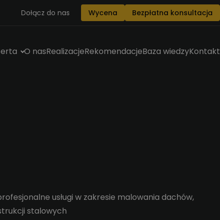
Dołącz do nas
Wycena
Bezpłatna konsultacja
erta
O nas
Realizacje
Rekomendacje
Baza wiedzy
Kontakt
rofesjonalne usługi w zakresie malowania dachów,
strukcji stalowych