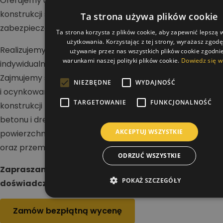
Oferujemy usługi w zakresie malowania dachów,
konstrukcji stalowych i betonowych oraz wykonywania
Ta strona używa plików cookie
zabezpieczeń antykorozyjnych i ogniochronnych.
Ta strona korzysta z plików cookie, aby zapewnić lepszą
użytkowania. Korzystając z tej strony, wyrażasz zgod
Realizujemy projekty na terenie całej Polski dla klientów
używanie przez nas wszystkich plików cookie zgodnie
warunkami naszej polityki plików cookie.
Dowiedz się w
indywidualnych, firm i inwestorów przemysłowych.
Zajmujemy się renowacją dachów stalowych, blaszanych
NIEZBĘDNE
WYDAJNOŚĆ
i ocynkowanych, a także malowaniem hal oraz
TARGETOWANIE
FUNKCJONALNOŚĆ
konstrukcji nośnych. Wykonujemy zabezpieczenia stali,
betonu i drewna, dbając o trwałość i odporność
AKCEPTUJ WSZYSTKIE
powierzchni na działanie warunków atmosferycznych
oraz przemysłowych.
ODRZUĆ WSZYSTKIE
Zapraszamy do kontaktu i realizacji projektu z
POKAŻ SZCZEGÓŁY
doświadczonym wykonawcą.
Zamów bezpłątną wycenę