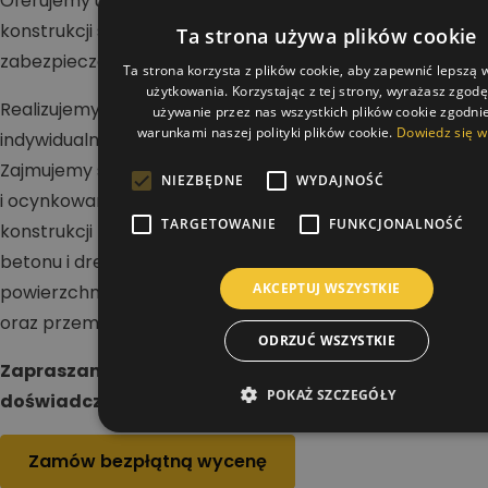
Oferujemy usługi w zakresie malowania dachów,
konstrukcji stalowych i betonowych oraz wykonywania
Ta strona używa plików cookie
zabezpieczeń antykorozyjnych i ogniochronnych.
Ta strona korzysta z plików cookie, aby zapewnić lepszą
użytkowania. Korzystając z tej strony, wyrażasz zgod
Realizujemy projekty na terenie całej Polski dla klientów
używanie przez nas wszystkich plików cookie zgodnie
warunkami naszej polityki plików cookie.
Dowiedz się w
indywidualnych, firm i inwestorów przemysłowych.
Zajmujemy się renowacją dachów stalowych, blaszanych
NIEZBĘDNE
WYDAJNOŚĆ
i ocynkowanych, a także malowaniem hal oraz
TARGETOWANIE
FUNKCJONALNOŚĆ
konstrukcji nośnych. Wykonujemy zabezpieczenia stali,
betonu i drewna, dbając o trwałość i odporność
AKCEPTUJ WSZYSTKIE
powierzchni na działanie warunków atmosferycznych
oraz przemysłowych.
ODRZUĆ WSZYSTKIE
Zapraszamy do kontaktu i realizacji projektu z
POKAŻ SZCZEGÓŁY
doświadczonym wykonawcą.
Zamów bezpłątną wycenę