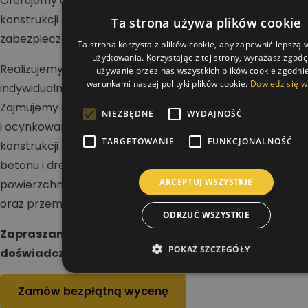
Oferujemy usługi w zakresie malowania dachów,
konstrukcji stalowych i betonowych oraz wykonywania
Ta strona używa plików cookie
zabezpieczeń antykorozyjnych i ogniochronnych.
Ta strona korzysta z plików cookie, aby zapewnić lepszą
użytkowania. Korzystając z tej strony, wyrażasz zgod
Realizujemy projekty na terenie całej Polski dla klientów
używanie przez nas wszystkich plików cookie zgodnie
warunkami naszej polityki plików cookie.
Dowiedz się w
indywidualnych, firm i inwestorów przemysłowych.
Zajmujemy się renowacją dachów stalowych, blaszanych
NIEZBĘDNE
WYDAJNOŚĆ
i ocynkowanych, a także malowaniem hal oraz
TARGETOWANIE
FUNKCJONALNOŚĆ
konstrukcji nośnych. Wykonujemy zabezpieczenia stali,
betonu i drewna, dbając o trwałość i odporność
AKCEPTUJ WSZYSTKIE
powierzchni na działanie warunków atmosferycznych
oraz przemysłowych.
ODRZUĆ WSZYSTKIE
Zapraszamy do kontaktu i realizacji projektu z
POKAŻ SZCZEGÓŁY
doświadczonym wykonawcą.
Zamów bezpłątną wycenę