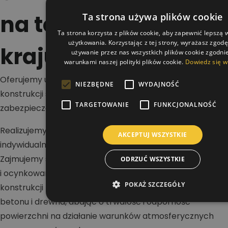
na terenie całego
Ta strona używa plików cookie
Ta strona korzysta z plików cookie, aby zapewnić lepszą
użytkowania. Korzystając z tej strony, wyrażasz zgod
kraju
używanie przez nas wszystkich plików cookie zgodnie
warunkami naszej polityki plików cookie.
Dowiedz się w
Oferujemy usługi w zakresie malowania dachów,
NIEZBĘDNE
WYDAJNOŚĆ
konstrukcji stalowych i betonowych oraz wykonywania
TARGETOWANIE
FUNKCJONALNOŚĆ
zabezpieczeń antykorozyjnych i ogniochronnych.
Realizujemy projekty na terenie całej Polski dla klientów
AKCEPTUJ WSZYSTKIE
indywidualnych, firm i inwestorów przemysłowych.
Zajmujemy się renowacją dachów stalowych, blaszanych
ODRZUĆ WSZYSTKIE
i ocynkowanych, a także malowaniem hal oraz
POKAŻ SZCZEGÓŁY
konstrukcji nośnych. Wykonujemy zabezpieczenia stali,
betonu i drewna, dbając o trwałość i odporność
powierzchni na działanie warunków atmosferycznych