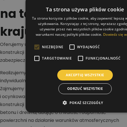
na terenie całego
Ta strona używa plików cookie
Ta strona korzysta z plików cookie, aby zapewnić lepszą
użytkowania. Korzystając z tej strony, wyrażasz zgod
kraju
używanie przez nas wszystkich plików cookie zgodnie
warunkami naszej polityki plików cookie.
Dowiedz się w
Oferujemy usługi w zakresie malowania dachów,
NIEZBĘDNE
WYDAJNOŚĆ
konstrukcji stalowych i betonowych oraz wykonywania
TARGETOWANIE
FUNKCJONALNOŚĆ
zabezpieczeń antykorozyjnych i ogniochronnych.
Realizujemy projekty na terenie całej Polski dla klientów
AKCEPTUJ WSZYSTKIE
indywidualnych, firm i inwestorów przemysłowych.
Zajmujemy się renowacją dachów stalowych, blaszanych
ODRZUĆ WSZYSTKIE
i ocynkowanych, a także malowaniem hal oraz
POKAŻ SZCZEGÓŁY
konstrukcji nośnych. Wykonujemy zabezpieczenia stali,
betonu i drewna, dbając o trwałość i odporność
powierzchni na działanie warunków atmosferycznych