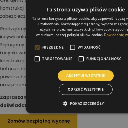
Oferujemy usługi w zakresie malowania dachów,
konstrukcji stalowych i betonowych oraz wykonywania
Ta strona używa plików cookie
zabezpieczeń antykorozyjnych i ogniochronnych.
Ta strona korzysta z plików cookie, aby zapewnić lepszą
użytkowania. Korzystając z tej strony, wyrażasz zgod
Realizujemy projekty na terenie całej Polski dla klientów
używanie przez nas wszystkich plików cookie zgodnie
warunkami naszej polityki plików cookie.
Dowiedz się w
indywidualnych, firm i inwestorów przemysłowych.
Zajmujemy się renowacją dachów stalowych, blaszanych
NIEZBĘDNE
WYDAJNOŚĆ
i ocynkowanych, a także malowaniem hal oraz
TARGETOWANIE
FUNKCJONALNOŚĆ
konstrukcji nośnych. Wykonujemy zabezpieczenia stali,
betonu i drewna, dbając o trwałość i odporność
AKCEPTUJ WSZYSTKIE
powierzchni na działanie warunków atmosferycznych
oraz przemysłowych.
ODRZUĆ WSZYSTKIE
Zapraszamy do kontaktu i realizacji projektu z
POKAŻ SZCZEGÓŁY
doświadczonym wykonawcą.
Zamów bezpłątną wycenę