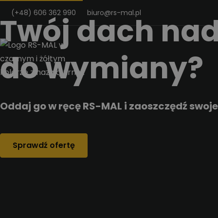
Przejdz do tresci
(+48) 606 362 990
biuro@rs-mal.pl
Twój dach nad
do wymiany?
Oddaj go w ręcę RS-MAL i zaoszczędź swoje
Sprawdź ofertę