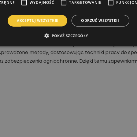
ZBĘDNE
WYDAJNOŚĆ
TARGETOWANIE
FUNKCJO
AKCEPTUJ WSZYSTKIE
ODRZUĆ WSZYSTKIE
POKAŻ SZCZEGÓŁY
nia dachów, malowania elewacji oraz konstrukcji stalowy
prawdzone metody, dostosowując techniki pracy do specy
 zabezpieczenia ogniochronne. Dzięki temu zapewniamy t