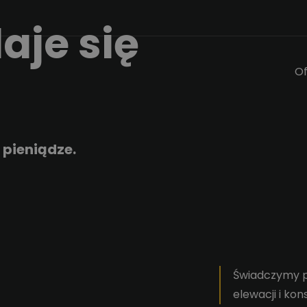
aje się
Of
 pieniądze.
Świadczymy p
elewacji i kon