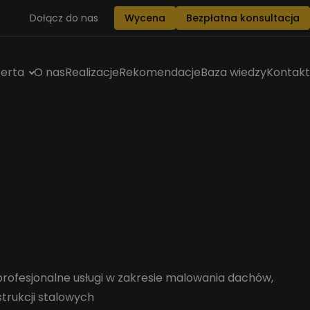
Dołącz do nas
Wycena
Bezpłatna konsultacja
erta
O nas
Realizacje
Rekomendacje
Baza wiedzy
Kontakt
rofesjonalne usługi w zakresie malowania dachów,
strukcji stalowych