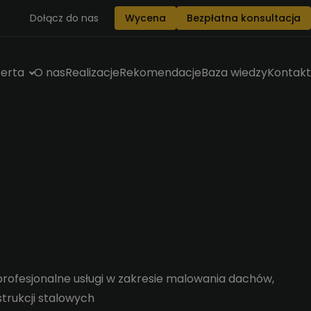
Dołącz do nas
Wycena
Bezpłatna konsultacja
erta
O nas
Realizacje
Rekomendacje
Baza wiedzy
Kontakt
rofesjonalne usługi w zakresie malowania dachów,
strukcji stalowych