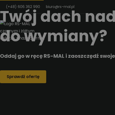
Przejdz do tresci
(+48) 606 362 990
biuro@rs-mal.pl
Twój dach nad
do wymiany?
Oddaj go w ręcę RS-MAL i zaoszczędź swoje
Sprawdź ofertę