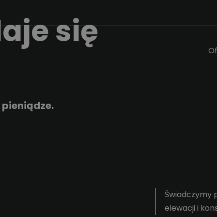
aje się
Of
 pieniądze.
Świadczymy p
elewacji i kon