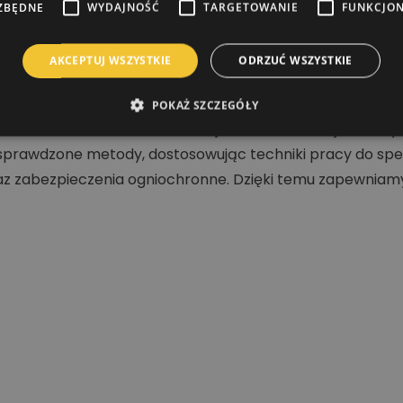
ZBĘDNE
WYDAJNOŚĆ
TARGETOWANIE
FUNKCJO
AKCEPTUJ WSZYSTKIE
ODRZUĆ WSZYSTKIE
POKAŻ SZCZEGÓŁY
nia dachów, malowania elewacji oraz konstrukcji stalowy
prawdzone metody, dostosowując techniki pracy do specy
 zabezpieczenia ogniochronne. Dzięki temu zapewniamy t