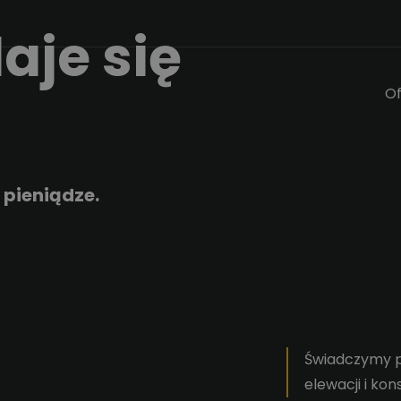
aje się
Of
 pieniądze.
Świadczymy p
elewacji i kon