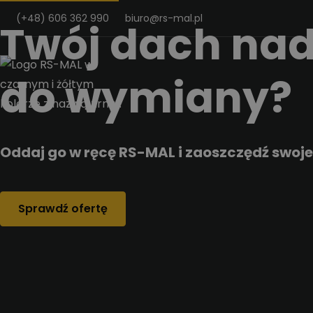
Przejdz do tresci
(+48) 606 362 990
biuro@rs-mal.pl
Twój dach nad
do wymiany?
Oddaj go w ręcę RS-MAL i zaoszczędź swoje
Sprawdź ofertę