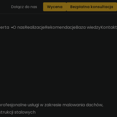
Dołącz do nas
Wycena
Bezpłatna konsultacja
erta
O nas
Realizacje
Rekomendacje
Baza wiedzy
Kontakt
rofesjonalne usługi w zakresie malowania dachów,
strukcji stalowych