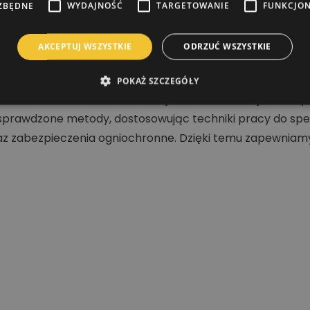
ZBĘDNE
WYDAJNOŚĆ
TARGETOWANIE
FUNKCJO
AKCEPTUJ WSZYSTKIE
ODRZUĆ WSZYSTKIE
POKAŻ SZCZEGÓŁY
nia dachów, malowania elewacji oraz konstrukcji stalowy
prawdzone metody, dostosowując techniki pracy do specy
 zabezpieczenia ogniochronne. Dzięki temu zapewniamy t