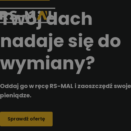
Przejdz do tresci
Twój dach
nadaje się do
wymiany?
Oddaj go w ręcę RS-MAL i zaoszczędź swoje
pieniądze.
Sprawdź ofertę