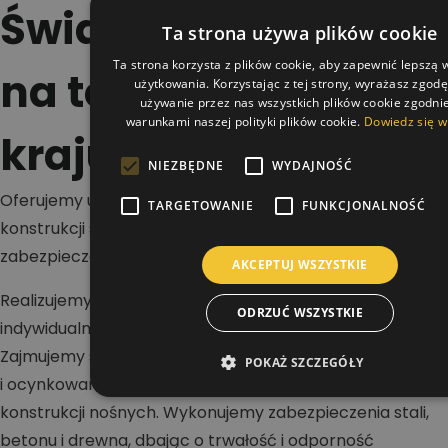
Świadczymy usługi
Ta strona używa plików cookie
Ta strona korzysta z plików cookie, aby zapewnić lepszą
na terenie całego
użytkowania. Korzystając z tej strony, wyrażasz zgod
używanie przez nas wszystkich plików cookie zgodnie
warunkami naszej polityki plików cookie.
Dowiedz się w
kraju
NIEZBĘDNE
WYDAJNOŚĆ
Oferujemy usługi w zakresie malowania dachów,
TARGETOWANIE
FUNKCJONALNOŚĆ
konstrukcji stalowych i betonowych oraz wykonywania
zabezpieczeń antykorozyjnych i ogniochronnych.
AKCEPTUJ WSZYSTKIE
Realizujemy projekty na terenie całej Polski dla klientów
ODRZUĆ WSZYSTKIE
indywidualnych, firm i inwestorów przemysłowych.
Zajmujemy się renowacją dachów stalowych, blaszanych
POKAŻ SZCZEGÓŁY
i ocynkowanych, a także malowaniem hal oraz
konstrukcji nośnych. Wykonujemy zabezpieczenia stali,
betonu i drewna, dbając o trwałość i odporność