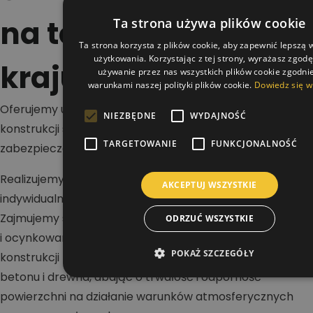
na terenie całego
Ta strona używa plików cookie
Ta strona korzysta z plików cookie, aby zapewnić lepszą
użytkowania. Korzystając z tej strony, wyrażasz zgod
kraju
używanie przez nas wszystkich plików cookie zgodnie
warunkami naszej polityki plików cookie.
Dowiedz się w
Oferujemy usługi w zakresie malowania dachów,
NIEZBĘDNE
WYDAJNOŚĆ
konstrukcji stalowych i betonowych oraz wykonywania
TARGETOWANIE
FUNKCJONALNOŚĆ
zabezpieczeń antykorozyjnych i ogniochronnych.
Realizujemy projekty na terenie całej Polski dla klientów
AKCEPTUJ WSZYSTKIE
indywidualnych, firm i inwestorów przemysłowych.
Zajmujemy się renowacją dachów stalowych, blaszanych
ODRZUĆ WSZYSTKIE
i ocynkowanych, a także malowaniem hal oraz
POKAŻ SZCZEGÓŁY
konstrukcji nośnych. Wykonujemy zabezpieczenia stali,
betonu i drewna, dbając o trwałość i odporność
powierzchni na działanie warunków atmosferycznych