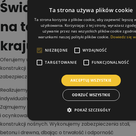
Świadczymy usługi
Ta strona używa plików cookie
Ta strona korzysta z plików cookie, aby zapewnić lepszą
na terenie całego
użytkowania. Korzystając z tej strony, wyrażasz zgod
używanie przez nas wszystkich plików cookie zgodnie
warunkami naszej polityki plików cookie.
Dowiedz się w
kraju
NIEZBĘDNE
WYDAJNOŚĆ
Oferujemy usługi w zakresie malowania dachów,
TARGETOWANIE
FUNKCJONALNOŚĆ
konstrukcji stalowych i betonowych oraz wykonywania
zabezpieczeń antykorozyjnych i ogniochronnych.
AKCEPTUJ WSZYSTKIE
Realizujemy projekty na terenie całej Polski dla klientów
ODRZUĆ WSZYSTKIE
indywidualnych, firm i inwestorów przemysłowych.
Zajmujemy się renowacją dachów stalowych, blaszanych
POKAŻ SZCZEGÓŁY
i ocynkowanych, a także malowaniem hal oraz
konstrukcji nośnych. Wykonujemy zabezpieczenia stali,
betonu i drewna, dbając o trwałość i odporność