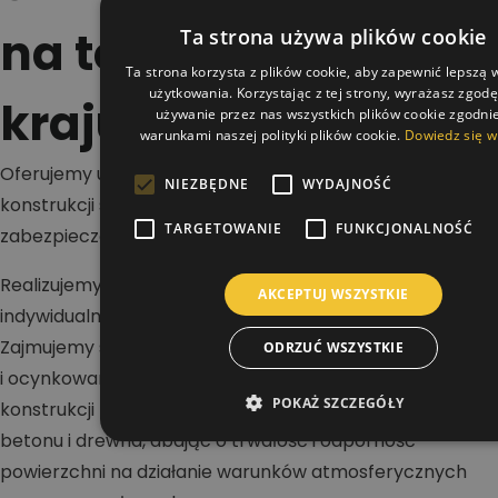
na terenie całego
Ta strona używa plików cookie
Ta strona korzysta z plików cookie, aby zapewnić lepszą
użytkowania. Korzystając z tej strony, wyrażasz zgod
kraju
używanie przez nas wszystkich plików cookie zgodnie
warunkami naszej polityki plików cookie.
Dowiedz się w
Oferujemy usługi w zakresie malowania dachów,
NIEZBĘDNE
WYDAJNOŚĆ
konstrukcji stalowych i betonowych oraz wykonywania
TARGETOWANIE
FUNKCJONALNOŚĆ
zabezpieczeń antykorozyjnych i ogniochronnych.
Realizujemy projekty na terenie całej Polski dla klientów
AKCEPTUJ WSZYSTKIE
indywidualnych, firm i inwestorów przemysłowych.
Zajmujemy się renowacją dachów stalowych, blaszanych
ODRZUĆ WSZYSTKIE
i ocynkowanych, a także malowaniem hal oraz
POKAŻ SZCZEGÓŁY
konstrukcji nośnych. Wykonujemy zabezpieczenia stali,
betonu i drewna, dbając o trwałość i odporność
powierzchni na działanie warunków atmosferycznych