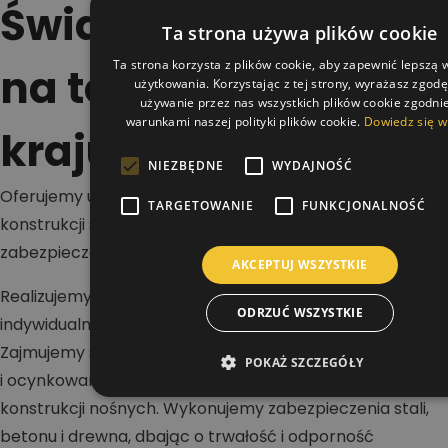
Świadczymy usługi
Ta strona używa plików cookie
Ta strona korzysta z plików cookie, aby zapewnić lepszą
na terenie całego
użytkowania. Korzystając z tej strony, wyrażasz zgod
używanie przez nas wszystkich plików cookie zgodnie
warunkami naszej polityki plików cookie.
Dowiedz się w
kraju
NIEZBĘDNE
WYDAJNOŚĆ
Oferujemy usługi w zakresie malowania dachów,
TARGETOWANIE
FUNKCJONALNOŚĆ
konstrukcji stalowych i betonowych oraz wykonywania
zabezpieczeń antykorozyjnych i ogniochronnych.
AKCEPTUJ WSZYSTKIE
Realizujemy projekty na terenie całej Polski dla klientów
ODRZUĆ WSZYSTKIE
indywidualnych, firm i inwestorów przemysłowych.
Zajmujemy się renowacją dachów stalowych, blaszanych
POKAŻ SZCZEGÓŁY
i ocynkowanych, a także malowaniem hal oraz
konstrukcji nośnych. Wykonujemy zabezpieczenia stali,
betonu i drewna, dbając o trwałość i odporność