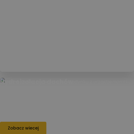
Hydroizolacja dachów
Hydroizolacja dachów skutecznie chroni
budynek przed wilgocią, wodą opadową i
przeciekami, przedłużając trwałość dachu oraz
całej konstrukcji.
Zobacz wiecej