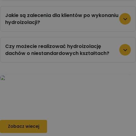
Jakie są zalecenia dla klientów po wykonaniu
hydroizolacji?
Czy możecie realizować hydroizolację
dachów o niestandardowych kształtach?
Czyszczenie dachów
Czyszczenie dachów pozwala usunąć
zabrudzenia, mech, glony i osady,
przywracając estetykę pokrycia oraz
przygotowując je do dalszej renowacji.
Zobacz wiecej