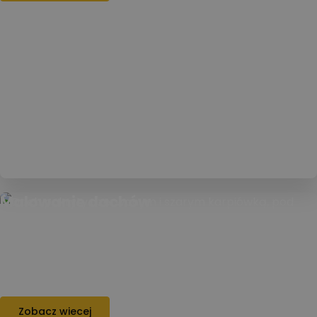
Malowanie dachów
Malowanie dachów to skuteczny sposób na
odświeżenie pokrycia, zabezpieczenie go przed
korozją i przedłużenie trwałości całej
konstrukcji.
Zobacz wiecej