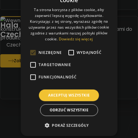
Ta strona korzysta z plików cookie, aby
zapewnić lepszą wygodę użytkowania.
Korzystając z tej strony, wyrażasz zgodę na
Hala na petrochemii lotosu w
używanie przez nas wszystkich plików cookie
Czechowicach-Dziedzicach
zgodnie z warunkami naszej polityki plików
cookie.
Dowiedz się więcej
Czechowice Dziedzice
NIEZBĘDNE
WYDAJNOŚĆ
Zobacz realizacje
TARGETOWANIE
FUNKCJONALNOŚĆ
AKCEPTUJ WSZYSTKIE
ODRZUĆ WSZYSTKIE
Zobacz wszystkie realizacje
POKAŻ SZCZEGÓŁY