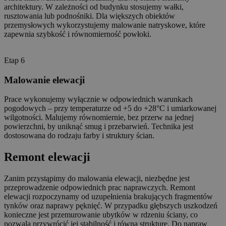
architektury. W zależności od budynku stosujemy wałki,
rusztowania lub podnośniki. Dla większych obiektów
przemysłowych wykorzystujemy malowanie natryskowe, które
zapewnia szybkość i równomierność powłoki.
Etap 6
Malowanie elewacji
Prace wykonujemy wyłącznie w odpowiednich warunkach
pogodowych – przy temperaturze od +5 do +28°C i umiarkowanej
wilgotności. Malujemy równomiernie, bez przerw na jednej
powierzchni, by uniknąć smug i przebarwień. Technika jest
dostosowana do rodzaju farby i struktury ścian.
Remont elewacji
Zanim przystąpimy do malowania elewacji, niezbędne jest
przeprowadzenie odpowiednich prac naprawczych. Remont
elewacji rozpoczynamy od uzupełnienia brakujących fragmentów
tynków oraz naprawy pęknięć. W przypadku głębszych uszkodzeń
konieczne jest przemurowanie ubytków w rdzeniu ściany, co
pozwala przywrócić jej stabilność i równą strukturę. Do napraw