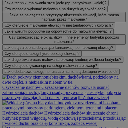
Jakie techniki malowania stosujecie (np. natryskowe, wałek)?
Czy możecie wykonać malowanie na dużych wysokościach?
Jakie są najczęstsze przyczyny niszczenia elewacji, które można
naprawić przez malowanie?
Czy oferujecie malowanie elewacji w niestandardowych kolorach?
Jakie warunki pogodowe są odpowiednie do malowania elewacji?
Czy zabezpieczacie okna, drzwi i inne elementy budynku podczas
malowania?
Jakie są zalecenia dotyczące konserwacji pomalowanej elewacji?
Czy oferujecie usługi hydrofobizacji elewacji?
Jak długo trwa proces malowania elewacji średniej wielkości budynku?
Czy oferujecie gwarancję na usługi malowania elewacji?
Jakie dodatkowe usługi, np. uszczelnianie, są dostępne w pakiecie?
Czyszczenie dachów
Czyszczenie dachów pozwala usunąć
zabrudzenia, mech, glony i osady, przywracając estetykę pokrycia
oraz przygotowując je do dalszej renowacji.
Zobacz wiecej
Hydroizolacja dachów
Hydroizolacja dachów skutecznie chroni
budynek przed wilgocią, wodą opadową i przeciekami, przedłużając
trwałość dachu oraz całej konstrukcji.
Zobacz wiecej