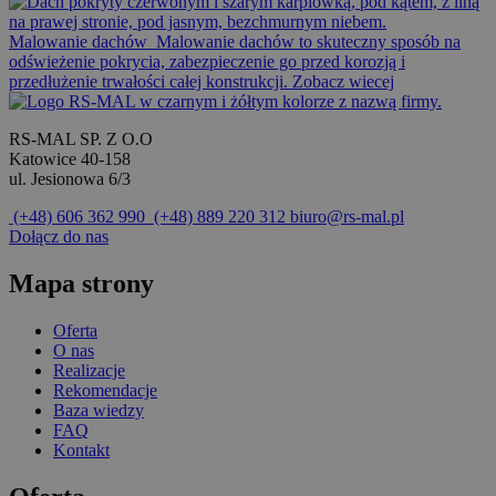
Malowanie dachów
Malowanie dachów to skuteczny sposób na
odświeżenie pokrycia, zabezpieczenie go przed korozją i
przedłużenie trwałości całej konstrukcji.
Zobacz wiecej
RS-MAL SP. Z O.O
Katowice 40-158
ul. Jesionowa 6/3
(+48) 606 362 990
(+48) 889 220 312
biuro@rs-mal.pl
Dołącz do nas
Mapa strony
Oferta
O nas
Realizacje
Rekomendacje
Baza wiedzy
FAQ
Kontakt