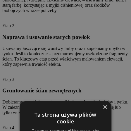
starą farbę, korzystając z myjki ciśnieniowej oraz środków
biobójczych w razie potrzeby.
Etap 2
Naprawa i usuwanie starych powłok
Usuwamy łuszczące się warstwy farby oraz uzupełniamy ubytki w
tynku. Jeśli to konieczne – przemurowujemy uszkodzone fragmenty
ścian. To kluczowy etap przed właściwym malowaniem elewacji,
który zapewnia trwałość efektu.
Etap 3
Gruntowanie ścian zewnętrznych
Dobieramy grunt lub warstwę podkładową do rodzaju farby i tynku.
×
W zależności od zakresu prac gruntujemy całą powierzchnię lub
tylko wcześniej naprawione fragmenty.
Ta strona używa plików
cookie
Etap 4
Ta strona korzysta z plików cookie, aby