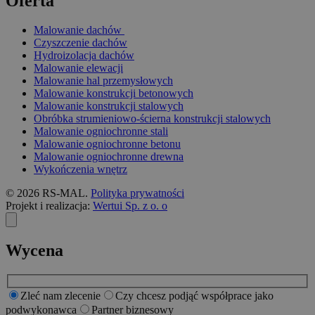
Oferta
Malowanie dachów
Czyszczenie dachów
Hydroizolacja dachów
Malowanie elewacji
Malowanie hal przemysłowych
Malowanie konstrukcji betonowych
Malowanie konstrukcji stalowych
Obróbka strumieniowo-ścierna konstrukcji stalowych
Malowanie ogniochronne stali
Malowanie ogniochronne betonu
Malowanie ogniochronne drewna
Wykończenia wnętrz
© 2026 RS-MAL.
Polityka prywatności
Projekt i realizacja:
Wertui Sp. z o. o
Wycena
Zleć nam zlecenie
Czy chcesz podjąć współprace jako
podwykonawca
Partner biznesowy