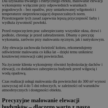
Dla uzyskania trwałego i estetycznego efektu, malowanie elewacji
wykonujemy wyłącznie przy odpowiednich warunkach
pogodowych – bez opadów, przy umiarkowanej wilgotności i
temperaturze nieprzekraczającej dopuszczalnych norm.
Przestrzeganie tych zasad zapewnia lepszą przyczepność farby i
wydłuża żywotność powłoki.
Przed rozpoczęciem prac zabezpieczamy wszystkie okna, drzwi i
podłoże, chroniąc je przed zabrudzeniem. Dbamy o precyzję
wykonania, zarówno przy malowaniu ręcznym, jak i natryskowym.
Aby elewacja zachowała świeżość koloru, rekomendujemy
odświeżenie malowania co kilka lat – dzięki temu unikniesz
kosztownej renowacji całej powierzchni.
Na życzenie klienta wykonujemy również hydroizolację dachów i
elewacji, co dodatkowo zabezpiecza budynek przed wilgocią i
wodą opadową.
Czas realizacji usługi malowania dla powierzchni do 300 m² wynosi
zazwyczaj od 4 do 5 dni roboczych, w zależności od warunków
atmosferycznych i dostępności obiektu.
Precyzyjne malowanie elewacji
budynków – dlaczego warto z naszą