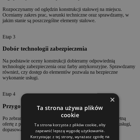
Rozpoczynamy od oględzin konstrukcji stalowej na miejscu.
Oceniamy zakres prac, warunki techniczne oraz sprawdzamy, w
jakim stanie są poszczególne elementy stalowe.
Etap 3
Dobór technologii zabezpieczenia
Na podstawie oceny konstrukcji dobieramy odpowiednią
technologię zabezpieczenia oraz farby antykorozyjne. Sprawdzamy
również, czy dostęp do elementów pozwala na bezpieczne
wykonanie usługi.
Etap 4
×
Przygotowanie oferty i wyceny
Ta strona używa plików
cookie
Po zebraniu wszystkich informacji przygotowujemy konkretną
ofertę z propozycją wykonania prac oraz wstępną wyceną usługi,
Ta strona korzysta z plików cookie, aby
dopasowaną do zakresu realizacji.
zapewnić lepszą wygodę użytkowania.
Korzystając z tej strony, wyrażasz zgodę na