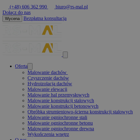
Przejdz
(+48) 606 362 990
biuro@rs-mal.pl
do
Dołącz do nas
tresci
Bezpłatna konsultacja
Wycena
Oferta
Malowanie dachów
Czyszczenie dachów
Hydroizolacja dachów
Malowanie elewacji
Malowanie hal przemysłowych
Malowanie konstrukcji stalowych
Malowanie konstrukcji betonowych
Obróbka strumieniowo-ścierna konstrukcji stalowych
Malowanie ogniochronne stali
Malowanie ogniochronne betonu
Malowanie ogniochronne drewna
Wykończenia wnętrz
O nas