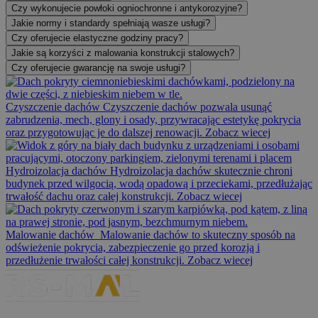
Czy wykonujecie powłoki ogniochronne i antykorozyjne?
Jakie normy i standardy spełniają wasze usługi?
Czy oferujecie elastyczne godziny pracy?
Jakie są korzyści z malowania konstrukcji stalowych?
Czy oferujecie gwarancję na swoje usługi?
Czyszczenie dachów
Czyszczenie dachów pozwala usunąć
zabrudzenia, mech, glony i osady, przywracając estetykę pokrycia
oraz przygotowując je do dalszej renowacji.
Zobacz wiecej
Hydroizolacja dachów
Hydroizolacja dachów skutecznie chroni
budynek przed wilgocią, wodą opadową i przeciekami, przedłużając
trwałość dachu oraz całej konstrukcji.
Zobacz wiecej
Malowanie dachów
Malowanie dachów to skuteczny sposób na
odświeżenie pokrycia, zabezpieczenie go przed korozją i
przedłużenie trwałości całej konstrukcji.
Zobacz wiecej