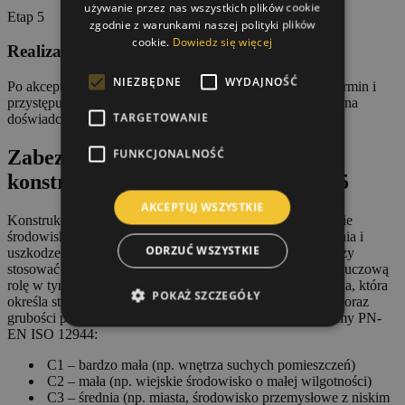
używanie przez nas wszystkich plików cookie
Etap 5
zgodnie z warunkami naszej polityki plików
cookie.
Dowiedz się więcej
Realizacja prac przez RS-MAL
NIEZBĘDNE
WYDAJNOŚĆ
Po akceptacji warunków podpisujemy umowę, ustalamy termin i
przystępujemy do malowania konstrukcji stalowej. Postaw na
TARGETOWANIE
doświadczenie i rzetelność – postaw na RS-MAL.
Zabezpieczenia antykorozyjne
FUNKCJONALNOŚĆ
konstrukcji stalowych – klasy C1–C5
AKCEPTUJ WSZYSTKIE
Konstrukcje stalowe są stale narażone na niszczące działanie
środowiska – wilgoć, zmienne temperatury, zanieczyszczenia i
ODRZUĆ WSZYSTKIE
uszkodzenia mechaniczne. Aby skutecznie je chronić, należy
stosować odpowiednio dobrane systemy antykorozyjne. Kluczową
rolę w tym procesie odgrywa klasa korozyjności środowiska, która
POKAŻ SZCZEGÓŁY
określa stopień zagrożenia korozją i wpływa na dobór farb oraz
grubości powłok ochronnych. Klasy korozyjności wg normy PN-
EN ISO 12944:
C1 – bardzo mała (np. wnętrza suchych pomieszczeń)
C2 – mała (np. wiejskie środowisko o małej wilgotności)
C3 – średnia (np. miasta, środowisko przemysłowe z niskim