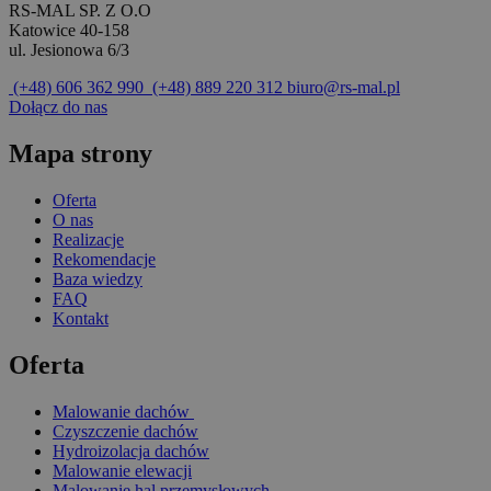
RS-MAL SP. Z O.O
Katowice 40-158
ul. Jesionowa 6/3
(+48) 606 362 990
(+48) 889 220 312
biuro@rs-mal.pl
Dołącz do nas
Mapa strony
Oferta
O nas
Realizacje
Rekomendacje
Baza wiedzy
FAQ
Kontakt
Oferta
Malowanie dachów
Czyszczenie dachów
Hydroizolacja dachów
Malowanie elewacji
Malowanie hal przemysłowych