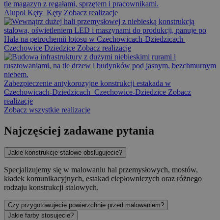
Alupol Kęty
Kęty
Zobacz realizacje
Hala na petrochemii lotosu w Czechowicach-Dziedzicach
Czechowice Dziedzice
Zobacz realizacje
Zabezpieczenie antykorozyjne konstrukcji estakada w
Czechowicach-Dziedzicach
Czechowice-Dziedzice
Zobacz
realizacje
Zobacz wszystkie realizacje
Najczęściej zadawane pytania
Jakie konstrukcje stalowe obsługujecie?
Specjalizujemy się w malowaniu hal przemysłowych, mostów,
kładek komunikacyjnych, estakad ciepłowniczych oraz różnego
rodzaju konstrukcji stalowych.
Czy przygotowujecie powierzchnie przed malowaniem?
Jakie farby stosujecie?