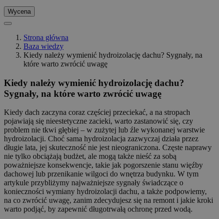
Wycena
Strona główna
Baza wiedzy
Kiedy należy wymienić hydroizolację dachu? Sygnały, na
które warto zwrócić uwagę
Kiedy należy wymienić hydroizolację dachu?
Sygnały, na które warto zwrócić uwagę
Kiedy dach zaczyna coraz częściej przeciekać, a na stropach
pojawiają się nieestetyczne zacieki, warto zastanowić się, czy
problem nie tkwi głębiej – w zużytej lub źle wykonanej warstwie
hydroizolacji. Choć sama hydroizolacja zazwyczaj działa przez
długie lata, jej skuteczność nie jest nieograniczona. Częste naprawy
nie tylko obciążają budżet, ale mogą także nieść za sobą
poważniejsze konsekwencje, takie jak pogorszenie stanu więźby
dachowej lub przenikanie wilgoci do wnętrza budynku. W tym
artykule przybliżymy najważniejsze sygnały świadczące o
konieczności wymiany hydroizolacji dachu, a także podpowiemy,
na co zwrócić uwagę, zanim zdecydujesz się na remont i jakie kroki
warto podjąć, by zapewnić długotrwałą ochronę przed wodą.