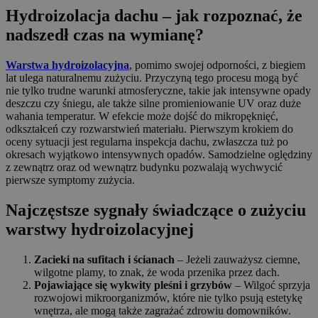
Hydroizolacja dachu – jak rozpoznać, że
nadszedł czas na wymianę?
Warstwa hydroizolacyjna
, pomimo swojej odporności, z biegiem
lat ulega naturalnemu zużyciu. Przyczyną tego procesu mogą być
nie tylko trudne warunki atmosferyczne, takie jak intensywne opady
deszczu czy śniegu, ale także silne promieniowanie UV oraz duże
wahania temperatur. W efekcie może dojść do mikropęknięć,
odkształceń czy rozwarstwień materiału. Pierwszym krokiem do
oceny sytuacji jest regularna inspekcja dachu, zwłaszcza tuż po
okresach wyjątkowo intensywnych opadów. Samodzielne oględziny
z zewnątrz oraz od wewnątrz budynku pozwalają wychwycić
pierwsze symptomy zużycia.
Najczęstsze sygnały świadczące o zużyciu
warstwy hydroizolacyjnej
Zacieki na sufitach i ścianach
– Jeżeli zauważysz ciemne,
wilgotne plamy, to znak, że woda przenika przez dach.
Pojawiające się wykwity pleśni i grzybów
– Wilgoć sprzyja
rozwojowi mikroorganizmów, które nie tylko psują estetykę
wnętrza, ale mogą także zagrażać zdrowiu domowników.