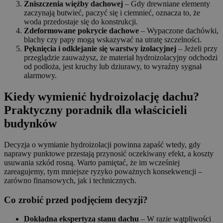
Zniszczenia więźby dachowej
– Gdy drewniane elementy
zaczynają butwieć, paczyć się i ciemnieć, oznacza to, że
woda przedostaje się do konstrukcji.
Zdeformowane pokrycie dachowe
– Wypaczone dachówki,
blachy czy papy mogą wskazywać na utratę szczelności.
Pęknięcia i odklejanie się warstwy izolacyjnej
– Jeżeli przy
przeglądzie zauważysz, że materiał hydroizolacyjny odchodzi
od podłoża, jest kruchy lub dziurawy, to wyraźny sygnał
alarmowy.
Kiedy wymienić hydroizolację dachu?
Praktyczny poradnik dla właścicieli
budynków
Decyzja o wymianie hydroizolacji powinna zapaść wtedy, gdy
naprawy punktowe przestają przynosić oczekiwany efekt, a koszty
usuwania szkód rosną. Warto pamiętać, że im wcześniej
zareagujemy, tym mniejsze ryzyko poważnych konsekwencji –
zarówno finansowych, jak i technicznych.
Co zrobić przed podjęciem decyzji?
Dokładna ekspertyza stanu dachu
– W razie wątpliwości