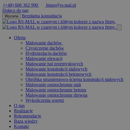
Przejdz
(+48) 606 362 990
biuro@rs-mal.pl
do
Dołącz do nas
tresci
Bezpłatna konsultacja
Wycena
Oferta
Malowanie dachów
Czyszczenie dachów
Hydroizolacja dachów
Malowanie elewacji
Malowanie hal przemysłowych
Malowanie konstrukcji stalowych
Malowanie konstrukcji betonowych
Obróbka strumieniowo-ścierna konstrukcji stalowych
Malowanie ogniochronne stali
Malowanie ogniochronne betonu
Malowanie ogniochronne drewna
Wykończenia wnętrz
O nas
Realizacje
Rekomendacje
Baza wiedzy
Kontakt