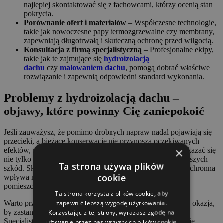
najlepiej skontaktować się z fachowcami, którzy ocenią stan
pokrycia.
Porównanie ofert i materiałów
– Współczesne technologie,
takie jak nowoczesne papy termozgrzewalne czy membrany,
zapewniają długotrwałą i skuteczną ochronę przed wilgocią.
Konsultacja z firmą specjalistyczną
– Profesjonalne ekipy,
takie jak te zajmujące się
hydroizolacją
dachu
czy
malowaniem dachu
, pomogą dobrać właściwe
rozwiązanie i zapewnią odpowiedni standard wykonania.
Problemy z hydroizolacją dachu –
objawy, które powinny Cię zaniepokoić
Jeśli zauważysz, że pomimo drobnych napraw nadal pojawiają się
przecieki, a bieżące konserwacje nie przynoszą oczekiwanych
×
efektów, nie warto czekać. Wymiana hydroizolacji może okazać się
nie tylko bardziej opłacalna, ale i pozwoli na uniknięcie dalszych
Ta strona używa plików
szkód. Skutecznie założona i właściwie dobrana warstwa ochronna
cookie
wpływa na trwałość całego dachu i komfort użytkowania
pomieszczeń.
Ta strona korzysta z plików cookie, aby
zapewnić lepszą wygodę użytkowania.
Warto przy tym pamiętać, że kompleksowy remont to także okazja,
Korzystając z tej strony, wyrażasz zgodę na
by zastanowić się nad innymi aspektami utrzymania dachu.
Specjalistyczne firmy świadczące usługi takie jak malowanie
używanie przez nas wszystkich plików cookie